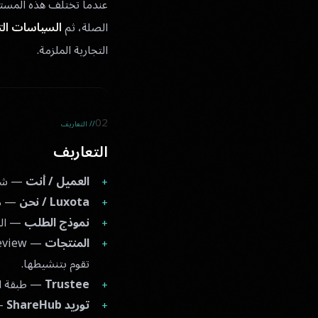
عندما تختلف هذه المستندا
الصلة، ثم
السياسات الت
التجارية الملزمة.
02
// التعاريف
التعاريف
العميل / أنت
— شرك
Luxota / نحن
— مجموعة ogies Group
نموذج الطلب
— الم
المنتجات
تقوم بتنشيطها.
Trustee
— طبقة الرقابة المالية لـ Luxota التي 
توريد ShareHub
— خد