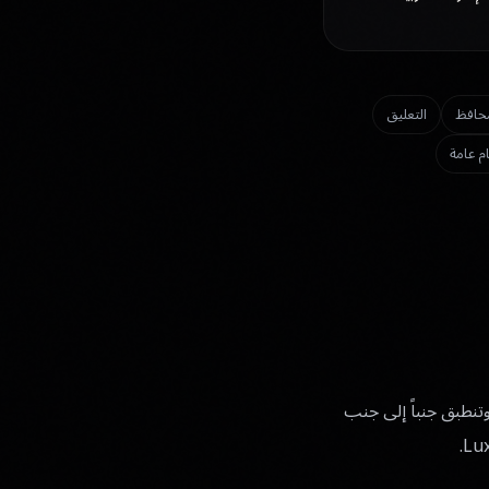
محافظ
التعليق
م عامة
لاتفاقية") استخدام وكالتك لنظام Luxota OS ومنتجاته. وتنطبق جنباً إلى جنب