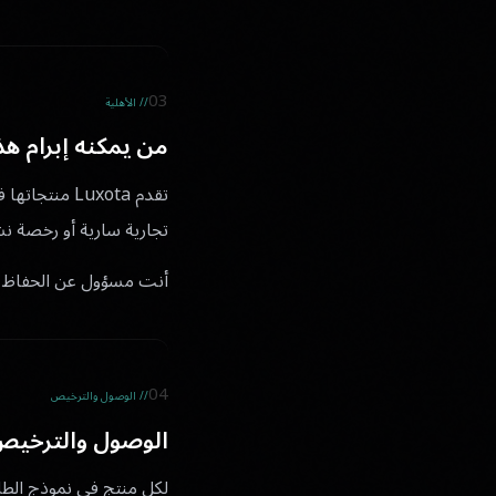
03
// الأهلية
من يمكنه إبرام هذه
تقدم Luxota 
تجارية سارية أو رخصة نش
أنت مسؤول عن الحفاظ 
04
// الوصول والترخيص
الوصول والترخيص