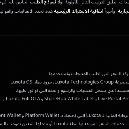
ت، يطبق الترتيب التالي للأولوية: أولاً
نموذج الطلب
الخاص بك، ثم
ش
جارية
، وأخيراً
اتفاقية الاشتراك الرئيسية
هذه. تحدد الاتفاقيات والفواتي
ة السفر التي تطلب المنتجات وتستخدمها.
Luxota Technol، مزود نظام Luxota OS.
ستند الذي يسجل المنتجات والرسوم والمدة التي توافق عليها.
— l Preview
تحتفظ بـ Platform Wallet و Settlement Wallet الخاصين بك.
مات السفر الموزعة بواسطة Luxota أو ممثلها المعين بموجب النموذج المعتمد.