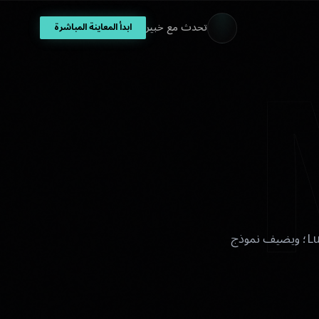
تحدث مع خبير
ابدأ المعاينة المباشرة
العقد الشامل بين Luxota ووكالتك. وهو يحدد الشروط التي تنطبق على جميع منتجات Luxota؛ ويضيف نموذج