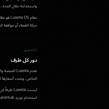
واستخدامه خلال المدة، وف
نظام  OS
حركة العملاء أو موافقة ال
05
// الأدوار
دور كل طرف
تقدم Luxota
الخاص، وتحدد أسعارها ا
ليست uxota
استخدام توريد ShareHub المقدم من Luxota أو الموردين المتصلين، تحكم شروط المنتج المعمول بها هذا التوريد.