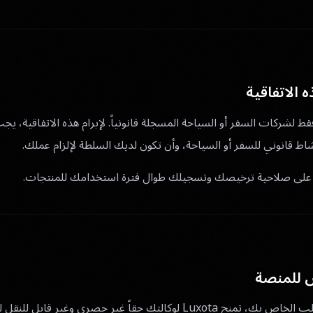
 الاتفاقية
منتجاتها فقط لشركات السفر أو السياحة المسجلة قانونياً. لإبرام هذه الاتفاقية
اط قانوني للسفر أو السياحة، وأن تكون لديك السلطة لإلزام عملك.
على صلاحية ترخيصك وتسجيلك طوال فترة استخدامك للمنتجات.
 للمنصة
لكل منتج في نموذج الطلب الخاص بك، تمنح Luxota لوكالتك حقاً غير حصري و