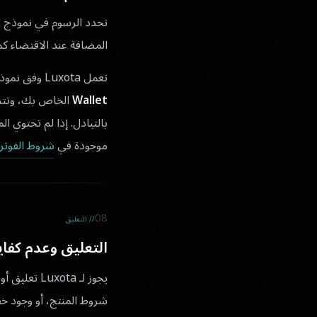
تحدد الرسوم في نموذج ا
المضافة عند الاقتضاء 
تعمل Luxota وفق نموذج مسبق الدفع يتم إدارته من خلال Trustee. تُخصم الرسوم المتعلقة بالمنصة من
Wallet
الخاص بك، وتتم
بالتبادل. إذا لم تحتوي ا
موجودة في
شروط الفوترة
08
// التعليق
التعليق وعدم كفاي
يجوز لـ ota
شروط المنتج، أو وجود خط