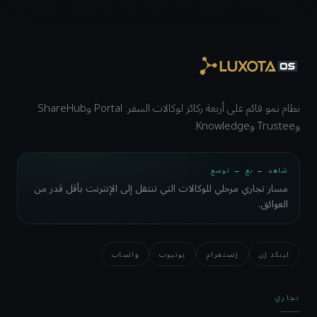
نظام نمو قائم على أربعة ركائز لوكالات السفر: Portal وShareHub
وTrustee وKnowledge.
شاهد ← بع ← توسع
مسار تجاري مرحلي للوكالات التي تنتقل إلى الإنترنت بأقل قدر من
العوائق.
لينكد إن
إنستغرام
يوتيوب
واتساب
تجاري