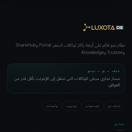
نظام نمو قائم على أربعة ركائز لوكالات السفر: Portal وShareHub
وTrustee وKnowledge.
شاهد ← بع ← توسع
مسار تجاري مرحلي للوكالات التي تنتقل إلى الإنترنت بأقل قدر من
العوائق.
لينكد إن
إنستغرام
يوتيوب
واتساب
تجاري