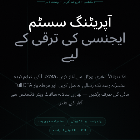
دیکھیں ← فروخت کریں ← وسعت دیں
آپریٹنگ سسٹم
ایجنسی کی ترقی کے
لیے
ایک برانڈڈ سفری پورٹل سے آغاز کریں، Luxota کی فراہم کردہ
مشترکہ رسد تک رسائی حاصل کریں، اور مرحلہ وار Full OTA
ماڈل کی طرف بڑھیں — بھاری سالانہ سافٹ ویئر لائسنس سے
آغاز کیے بغیر۔
براہِ راست برانڈڈ پورٹل
مشترکہ سفری رسد
FULL OTA ترقی کا راستہ