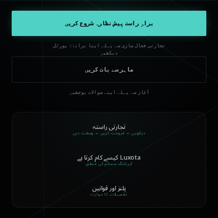
براہِ راست پیش نظارہ شروع کریں
تجارتی فعال سازی سے پہلے اپنا برانڈڈ پورٹل
دیکھیں
ماہر سے بات کریں
آغاز سے پہلے اپنے سوالات پوچھیں
تجارتی راستہ
دیکھیں ← فروخت کریں ← وسعت دیں
Luxota کیسے کام کرتا ہے
آپریٹنگ سسٹم کی منطق
پلنز اور قوانین
تفصیلات کا موازنہ