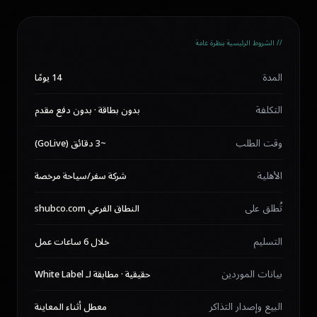
// الشروط الرئيسية بنظرة عامة
المدة
14 يومًا
التكلفة
بدون بطاقة · بدون دفع مقدم
وقت الطلب
~3 دقائق (GoLive)
الأهلية
شركة سفر/سياحة مرخصة
تُطلق على
النطاق الفرعي shubco.com
التسليم
خلال 6 ساعات عمل
بيانات الموردين
حقيقية · مطابقة لـ White Label
البيع وإصدار التذاكر
معطل أثناء المعاينة