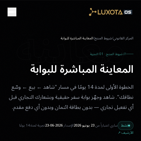
Skip to main conten
معاينة
المركز القانوني
/
شروط المنتج
/
المعاينة المباشرة للبوابة
// شروط المنتج · 01 التجربة
المعاينة المباشرة للبوابة
الخطوة الأولى لمدة 14 يومًا في مسار "شاهد ← بيع ← وسّع
نطاقك". شاهد وجهّز بوابة سفر حقيقية وبشعارك التجاري قبل
أي تفعيل تجاري — بدون بطاقة ائتمان وبدون أي دفع مقدم.
نشط
ساري اعتباراً من
23 يونيو 2026
الإصدار
2026-06-23
تجربة لمدة 14 يومًا
الأرشيف ↗