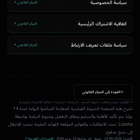
سياسة الخصوصية
المركز القانوني ↗
اتفاقية الاشتراك الرئيسية
المركز القانوني ↗
سياسة ملفات تعريف الارتباط
المركز القانوني ↗
العودة إلى المركز القانوني
// الأولوية: نموذج الطلب › شروط المنتج › السياسات التجارية › اتفاقية الاشتراك الرئيسية
تشرح هذه الصفحة الشروط القياسية للمعاينة المباشرة للبوابة لمدة 14
يومًا. يتم تأكيد الأهلية والتسليم ونطاق التفعيل وشروط الترقية بواسطة
Luxota. تحدد الاتفاقيات والفواتير الموقعة القواعد الملزمة بمجرد الانتقال
إلى منتج مدفوع.
الإصدار 2026-06-23 · نشط · آخر مراجعة 23 يونيو 2026 ·
الإصدارات القديمة ↗