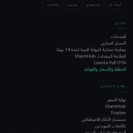
لينكد إن
إنستغرام
يوتيوب
واتساب
تجاري
الخدمات
المسار التجاري
معاينة مجانية للبوابة الحية لمدة 14 يومًا
العلامة البيضاء لـ ShareHub
Luxota Full OTA
الخطط والأسعار والقواعد
نظام التشغيل
بوابة السفر
ShareHub
Trustee
مستشار الذكاء الاصطناعي
تكاملات الموردين
المعرفة وإشارات السوق