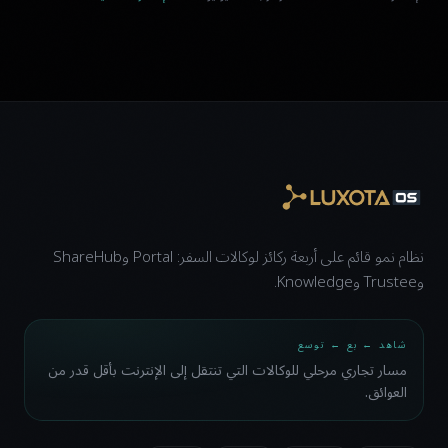
نظام نمو قائم على أربعة ركائز لوكالات السفر: Portal وShareHub
وTrustee وKnowledge.
شاهد ← بع ← توسع
مسار تجاري مرحلي للوكالات التي تنتقل إلى الإنترنت بأقل قدر من
العوائق.