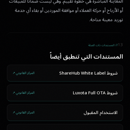
المعاينة المباشرة هي خطوة تقييم. وهي ليست ضماناً للمبيعات
أو الأرباح أو حركة العملاء أو موافقة الموردين أو بقاء أي خدمة
توريد معينة متاحة.
13
// المستندات ذات الصلة
المستندات التي تنطبق أيضاً
شروط ShareHub White Label
المركز القانوني ↗
شروط Luxota Full OTA
المركز القانوني ↗
الاستخدام المقبول
المركز القانوني ↗