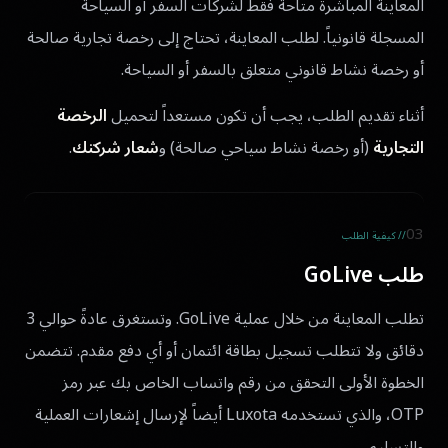
المعاينة المباشرة متاحة فقط لشركات السفر أو السياحة
المسجلة قانونياً. لطلب المعاينة، تحتاج إلى رخصة تجارية صالحة
أو رخصة نشاط قانوني متعلق بالسفر أو السياحة.
أثناء تقديم الطلب، يجب أن تكون مستعداً لتحميل
الرخصة
التجارية
(أو رخصة نشاط سياحي صالحة) و
شعار شركتك
.
03
// كيفية الطلب
طلب GoLive
تطلب المعاينة من خلال عملية GoLive. وتستغرق عادةً حوالي 3
دقائق ولا تتطلب تسجيل بطاقة ائتمان أو أي دفع مقدم. تتضمن
الخطوة الأولى التحقق من رقم واتساب الخاص بك عبر رمز
OTP، والذي تستخدمه Luxota أيضاً لإرسال إشعارات العملية
والتسليم.