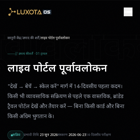
Skip to main content
ूर्वावलो
कानूनी केंद्र
/
उत्पाद की शर्तें
/
लाइव पोर्टल पूर्वावलोकन
// उत्पाद की शर्तें · 01 ट्रायल
लाइव पोर्टल पूर्वावलोकन
"देखें → बेचें → स्केल करें" मार्ग में 14-दिवसीय पहला कदम।
किसी भी व्यावसायिक सक्रियण से पहले एक वास्तविक, ब्रांडेड
ट्रैवल पोर्टल देखें और तैयार करें — बिना किसी कार्ड और बिना
किसी अग्रिम भुगतान के।
सक्रिय
प्रभावी तिथि
23 जून 2026
संस्करण
2026-06-23
14-दिवसीय परीक्षण