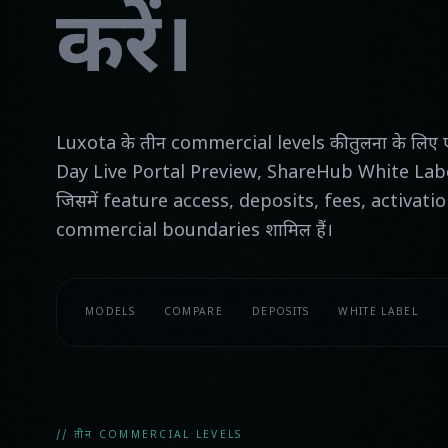
करें।
Luxota के तीन commercial levels की तुलना के लि
Day Live Portal Preview, ShareHub White Lab
जिसमें feature access, deposits, fees, activat
commercial boundaries शामिल हैं।
MODELS
COMPARE
DEPOSITS
WHITE LABEL
// तीन COMMERCIAL LEVELS