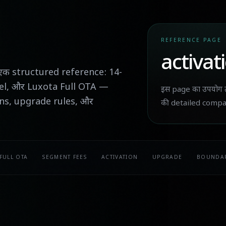
REFERENCE PAGE
activati
ए एक structured reference: 14-
el, और Luxota Full OTA —
इस page का उपयोग 
ions, upgrade rules, और
की detailed compa
FULL OTA
SEGMENT FEES
ACTIVATION
UPGRADE
BOUNDAR