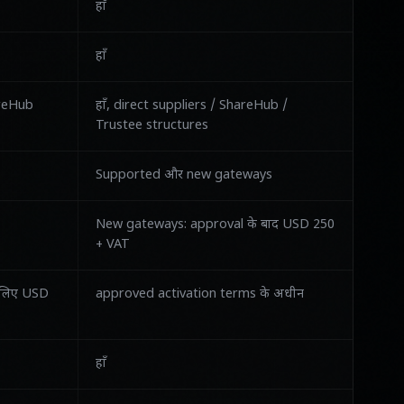
हाँ
हाँ
areHub
हाँ, direct suppliers / ShareHub /
Trustee structures
Supported और new gateways
New gateways: approval के बाद USD 250
+ VAT
े लिए USD
approved activation terms के अधीन
हाँ