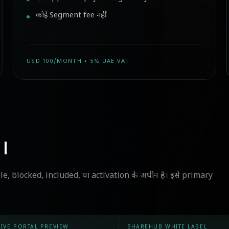
कोई Segment fee नहीं
USD 100/MONTH + 5% UAE VAT
।
ble, blocked, included, या activation के अधीन है। इसे primary
LIVE PORTAL PREVIEW
SHAREHUB WHITE LABEL