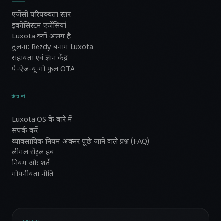
एजेंसी परिपक्वता स्तर
इकोसिस्टम एजेंसियां
Luxota क्यों अलग है
तुलना: Rezdy बनाम Luxota
सहायता एवं ज्ञान केंद्र
पे-ऐज-यू-गो फुल OTA
कंपनी
Luxota OS के बारे में
संपर्क करें
व्यावसायिक नियम अक्सर पूछे जाने वाले प्रश्न (FAQ)
लीगल सेंट्रल हब
नियम और शर्तें
गोपनीयता नीति