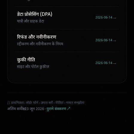
डेटा प्रोसेसिंग (DPA)
→
2026-06-14
यात्री और ग्राहक डेटा
रिफंड और नवीनीकरण
→
2026-06-14
रद्दीकरण और नवीनीकरण के नियम
कुकी नीति
→
2026-06-14
साइट और पोर्टल कुकीज़
// प्राथमिकता: ऑर्डर फॉर्म › उत्पाद शर्तें › नीतियां › मास्टर समझौता
अंतिम समीक्षा 23 जून 2026 ·
पुराने संस्करण ↗