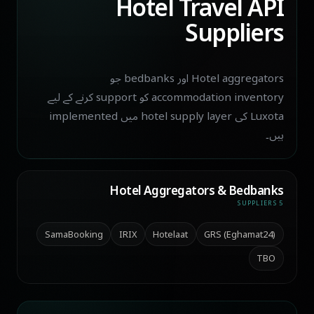
Hotel Travel API
Suppliers
Hotel aggregators اور bedbanks جو
accommodation inventory کو support کرنے کے لیے
Luxota کی hotel supply layer میں implemented
ہیں۔
Hotel Aggregators & Bedbanks
5 SUPPLIERS
SamaBooking
IRIX
Hotelaat
GRS (Eghamat24)
TBO