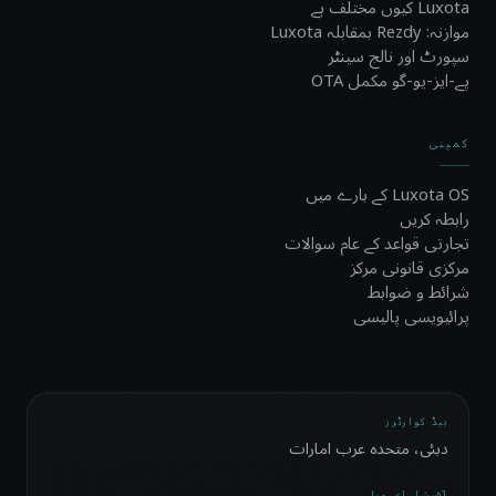
Luxota کیوں مختلف ہے
موازنہ: Rezdy بمقابلہ Luxota
سپورٹ اور نالج سینٹر
پے-ایز-یو-گو مکمل OTA
کمپنی
Luxota OS کے بارے میں
رابطہ کریں
تجارتی قواعد کے عام سوالات
مرکزی قانونی مرکز
شرائط و ضوابط
پرائیویسی پالیسی
ہیڈ کوارٹرز
دبئی، متحدہ عرب امارات
آفیشل ای میل