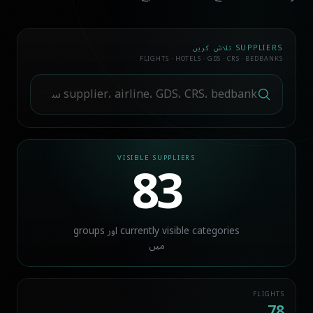
SUPPLIERS تلاش کریں
FLIGHTS · HOTELS · GDS · CRS · BEDBANKS
83
VISIBLE SUPPLIERS
currently visible categories اور groups
میں
FLIGHTS
78