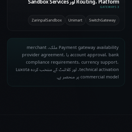
Routing، Platform اور Sandbox Services
3 GATEWAYS
ZarinpalSandbox
Unimart
SwitchGateway
Payment gateway availability ملک، merchant
account approval، bank یا provider agreement،
compliance requirements، currency support،
technical activation، اور کلائنٹ کے منتخب کردہ Luxota
commercial model پر منحصر ہے۔