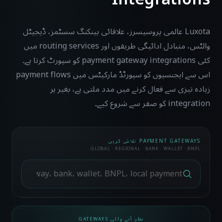
Luxota عالمی پروسیسرز، علاقائی بینکنگ سسٹمز، ڈیجیٹل
والٹس، متبادل ادائیگی طریقوں اور routing services میں
کئی payment gateway integrations کو سپورٹ کرتا ہے۔
اس سے ایجنسیوں کو سپورٹڈ مارکیٹس میں payment flows
زیادہ تیزی سے فعال کرنے میں مدد ملتی ہے، بغیر ہر
integration کو صفر سے شروع کیے۔
PAYMENT GATEWAYS تلاش کریں
GLOBAL · REGIONAL · BANK · WALLET · BNPL
نظر آنے والی GATEWAYS