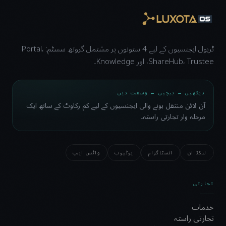
ٹریول ایجنسیوں کے لیے 4 ستونوں پر مشتمل گروتھ سسٹم: Portal،
ShareHub، Trustee، اور Knowledge۔
دیکھیں ← بیچیں ← وسعت دیں
آن لائن منتقل ہونے والی ایجنسیوں کے لیے کم رکاوٹ کے ساتھ ایک
مرحلہ وار تجارتی راستہ۔
لنکڈ ان
انسٹاگرام
یوٹیوب
واٹس ایپ
تجارتی
خدمات
تجارتی راستہ