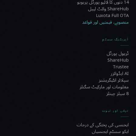
14 دنوں کا لائیو پورٹل پریویو
ShareHub وائٹ لیبل
Luxota Full OTA
منصوبے، قیمتیں اور قواعد
آپریٹنگ سسٹم
ٹریول پورٹل
ShareHub
Trustee
AI ایڈوائزر
سپلائر انٹیگریشنز
معلومات اور مارکیٹ سگنلز
8 سیلز چینلز
ترقی اور ثبوت
ایجنسی کی پختگی کے درجات
ایکو سسٹم ایجنسیاں