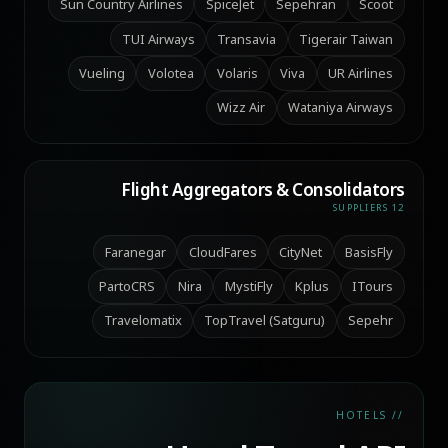
Sun Country Airlines
SpiceJet
Sepehran
Scoot
TUI Airways
Transavia
Tigerair Taiwan
Vueling
Volotea
Volaris
Viva
UR Airlines
Wizz Air
Wataniya Airways
Flight Aggregators & Consolidators
12 SUPPLIERS
Faranegar
CloudFares
CityNet
BasisFly
PartoCRS
Nira
MystiFly
Kplus
ITours
Travelomatix
TopTravel (Satguru)
Sepehr
// HOTELS