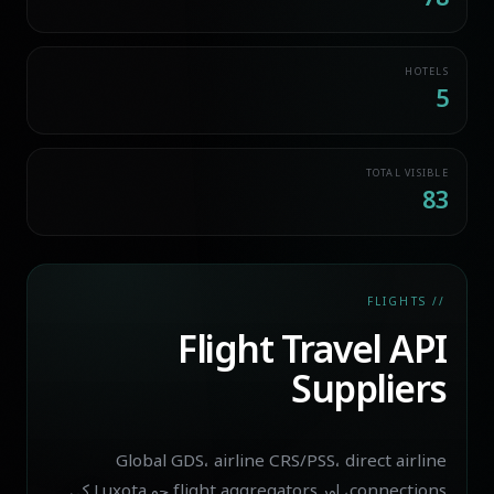
HOTELS
5
TOTAL VISIBLE
83
// FLIGHTS
Flight Travel API
Suppliers
Global GDS، airline CRS/PSS، direct airline
connections، اور flight aggregators جو Luxota کی