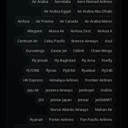
Air Arabia
Aeroitalia
Aero Nomad Airlines
Air Arabia Egypt
Air Arabia Abu Dhabi
AirAsia
Air Premia
Air Canada
Air Arabia Maroc
Allegiant
Akasa Air
AirAsia Zest
AirAsia X
Centrum Air
Cebu Pacific
Breeze Airways
Azul
Eurowings
Eastar Jet
Citilink
Cham Wings
Fly Jinnah
Fly Baghdad
Fly Arna
Firefly
FLYONE
flynas
FlyErbil
flyadeal
Fly540
HK Express
Himalaya Airlines
Frontier Airlines
Jeju Air
Jazeera Airways
Jambojet
IndiGo
JSX
Jetstar Japan
Jetstar
JetSMART
Norse Atlantic Airways
Mahan Air
Ryanair
Porter Airlines
Pan Pacific Airlines