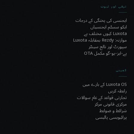
ترقی اور ثبوت
ایجنسی کی پختگی کے درجات
ایکو سسٹم ایجنسیاں
Luxota کیوں مختلف ہے
موازنہ: Rezdy بمقابلہ Luxota
سپورٹ اور نالج سینٹر
پے-ایز-یو-گو مکمل OTA
کمپنی
Luxota OS کے بارے میں
رابطہ کریں
تجارتی قواعد کے عام سوالات
مرکزی قانونی مرکز
شرائط و ضوابط
پرائیویسی پالیسی