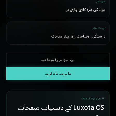
صورتحال
مواد کی تازہ کاری جاری ہے
توجہ کا مرکز
درستگی، وضاحت، اور بہتر ساخت
ہوم پیج پر واپس جائیں
ماہر سے بات کریں
// تجویز کردہ صفحات
Luxota OS کے دستیاب صفحات