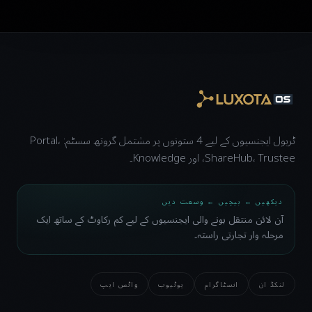
ٹریول ایجنسیوں کے لیے 4 ستونوں پر مشتمل گروتھ سسٹم: Portal،
ShareHub، Trustee، اور Knowledge۔
دیکھیں ← بیچیں ← وسعت دیں
آن لائن منتقل ہونے والی ایجنسیوں کے لیے کم رکاوٹ کے ساتھ ایک
مرحلہ وار تجارتی راستہ۔
لنکڈ ان
انسٹاگرام
یوٹیوب
واٹس ایپ