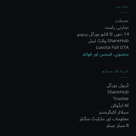
تجارتی
خدمات
تجارتی راستہ
14 دنوں کا لائیو پورٹل پریویو
ShareHub وائٹ لیبل
Luxota Full OTA
منصوبے، قیمتیں اور قواعد
آپریٹنگ سسٹم
ٹریول پورٹل
ShareHub
Trustee
AI ایڈوائزر
سپلائر انٹیگریشنز
معلومات اور مارکیٹ سگنلز
8 سیلز چینلز