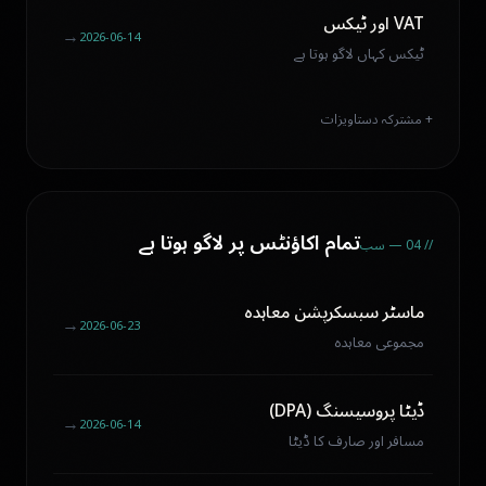
VAT اور ٹیکس
←
2026-06-14
ٹیکس کہاں لاگو ہوتا ہے
+ مشترکہ دستاویزات
تمام اکاؤنٹس پر لاگو ہوتا ہے
// 04 — سب
ماسٹر سبسکرپشن معاہدہ
←
2026-06-23
مجموعی معاہدہ
ڈیٹا پروسیسنگ (DPA)
←
2026-06-14
مسافر اور صارف کا ڈیٹا