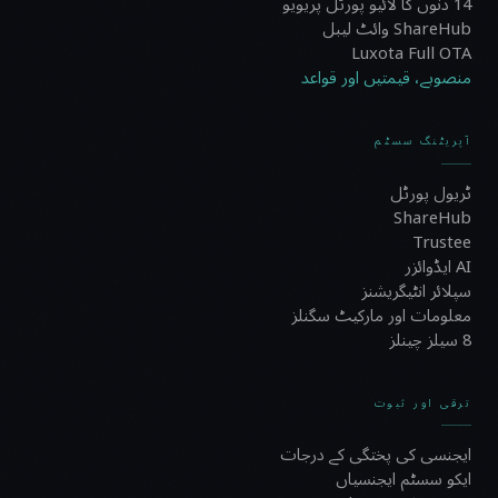
14 دنوں کا لائیو پورٹل پریویو
ShareHub وائٹ لیبل
Luxota Full OTA
منصوبے، قیمتیں اور قواعد
آپریٹنگ سسٹم
ٹریول پورٹل
ShareHub
Trustee
AI ایڈوائزر
سپلائر انٹیگریشنز
معلومات اور مارکیٹ سگنلز
8 سیلز چینلز
ترقی اور ثبوت
ایجنسی کی پختگی کے درجات
ایکو سسٹم ایجنسیاں