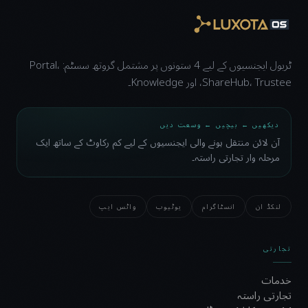
ٹریول ایجنسیوں کے لیے 4 ستونوں پر مشتمل گروتھ سسٹم: Portal،
ShareHub، Trustee، اور Knowledge۔
دیکھیں ← بیچیں ← وسعت دیں
آن لائن منتقل ہونے والی ایجنسیوں کے لیے کم رکاوٹ کے ساتھ ایک
مرحلہ وار تجارتی راستہ۔
لنکڈ ان
انسٹاگرام
یوٹیوب
واٹس ایپ
تجارتی
خدمات
تجارتی راستہ