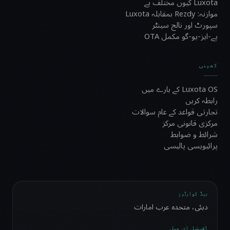
Luxota کیوں مختلف ہے
موازنہ: Rezdy بمقابلہ Luxota
سپورٹ اور نالج سینٹر
پے-ایز-یو-گو مکمل OTA
کمپنی
Luxota OS کے بارے میں
رابطہ کریں
تجارتی قواعد کے عام سوالات
مرکزی قانونی مرکز
شرائط و ضوابط
پرائیویسی پالیسی
ہیڈ کوارٹرز
دبئی، متحدہ عرب امارات
آفیشل ای میل