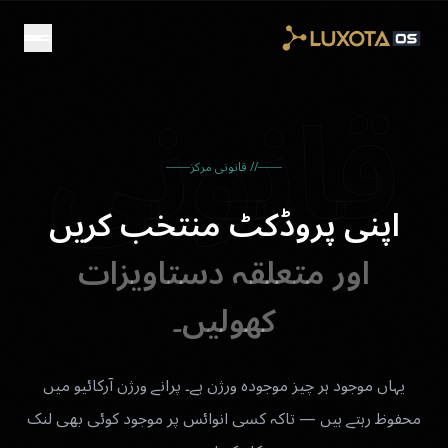
Skip to main conten
قانونی
// قانونی مرکز
اپنی پروڈکٹ منتخب کریں
اور متعلقہ دستاویزات
کھولیں۔
یہاں موجود ہر چیز موجودہ ورژن ہے۔ پرانے ورژن آرکائیو میں
محفوظ رہتے ہیں — تاکہ کسی انوائس پر موجود کوئی بھی لنک