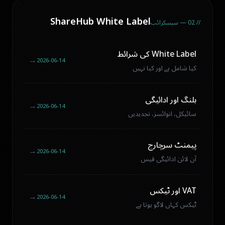
ShareHub White Label
// 02 — سبسکرائب
White Label کی شرائط
←
2026-06-14
کیا شامل ہے اور کیا نہیں
بلنگ اور ادائیگی
←
2026-06-14
سائیکل، انوائسز، تجدیدیں
پیمنٹ سرچارج
←
2026-06-14
آن لائن ادائیگی فیس
VAT اور ٹیکس
←
2026-06-14
ٹیکس کہاں لاگو ہوتا ہے