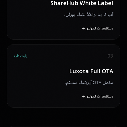
ShareHub White Label
آپ کا اپنا برانڈڈ بکنگ پورٹل۔
دستاویزات کھولیں
03
پلیٹ فارم
Luxota Full OTA
مکمل OTA آپریٹنگ سسٹم۔
دستاویزات کھولیں