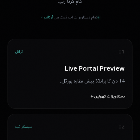
کام کرتا رہے۔
تمام دستاویزات اپ ڈیٹ ہیں
·
آرکائیو ↗
01
ٹرائل
Live Portal Preview
14 دن کا برانڈڈ پیش نظارہ پورٹل۔
دستاویزات کھولیں
02
سبسکرائب