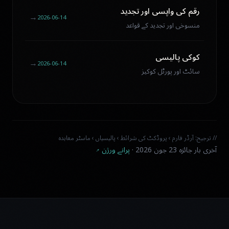
رقم کی واپسی اور تجدید
←
2026-06-14
منسوخی اور تجدید کے قواعد
کوکی پالیسی
←
2026-06-14
سائٹ اور پورٹل کوکیز
// ترجیح: آرڈر فارم › پروڈکٹ کی شرائط › پالیسیاں › ماسٹر معاہدہ
آخری بار جائزہ 23 جون 2026 ·
پرانے ورژن ↗