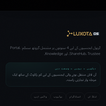
ٹریول ایجنسیوں کے لیے 4 ستونوں پر مشتمل گروتھ سسٹم: Portal،
ShareHub، Trustee، اور Knowledge۔
دیکھیں ← بیچیں ← وسعت دیں
آن لائن منتقل ہونے والی ایجنسیوں کے لیے کم رکاوٹ کے ساتھ ایک
مرحلہ وار تجارتی راستہ۔
لنکڈ ان
انسٹاگرام
یوٹیوب
واٹس ایپ