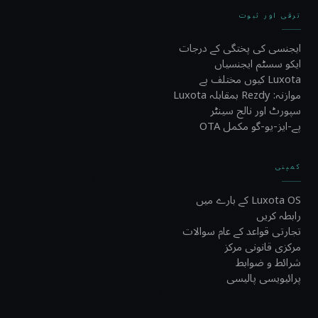
ترقی اور ثبوت
ایجنسی کی پختگی کے درجات
ایکو سسٹم ایجنسیاں
Luxota کیوں مختلف ہے
موازنہ: Rezdy بمقابلہ Luxota
سپورٹ اور نالج سینٹر
پے-ایز-یو-گو مکمل OTA
کمپنی
Luxota OS کے بارے میں
رابطہ کریں
تجارتی قواعد کے عام سوالات
مرکزی قانونی مرکز
شرائط و ضوابط
پرائیویسی پالیسی