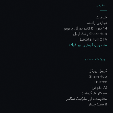
تجارتی
خدمات
تجارتی راستہ
14 دنوں کا لائیو پورٹل پریویو
ShareHub وائٹ لیبل
Luxota Full OTA
منصوبے، قیمتیں اور قواعد
آپریٹنگ سسٹم
ٹریول پورٹل
ShareHub
Trustee
AI ایڈوائزر
سپلائر انٹیگریشنز
معلومات اور مارکیٹ سگنلز
8 سیلز چینلز