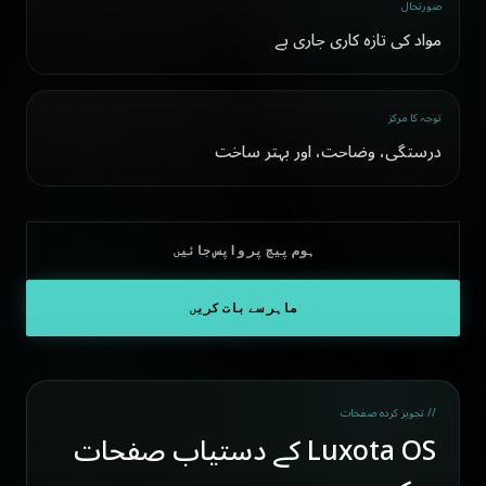
صورتحال
مواد کی تازہ کاری جاری ہے
توجہ کا مرکز
درستگی، وضاحت، اور بہتر ساخت
ہوم پیج پر واپس جائیں
ماہر سے بات کریں
// تجویز کردہ صفحات
Luxota OS کے دستیاب صفحات