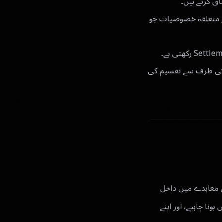
 کرتے ہیں۔
Live Portal Preview، ShareHub White Label، Luxo، اور متعلقہ خصوصیات جو
 کردہ نمائندے کی طرف سے تقسیم کی
 اس معاہدے میں داخل
ا چاہیے، اور اپنے