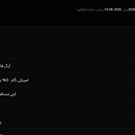
ورژن
2026-06-14
بنیادی معاہدہ
آرکائیو ↗
آرڈر فا
امریکی ڈالر · 5% یو اے ای وی اے ٹی (VAT)
اپنے مسافر
پری