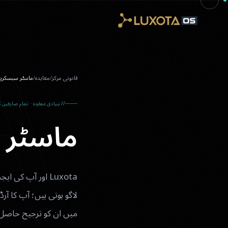
A
Skip to main conten
قانونی مرکز
/
معاہدہ
/
ماسٹر سبسکرپ
// بنیادی معاہدہ · تمام صارفین ک
ماسٹر 
لاگو ہوتی ہیں؛ آپ کا 
میں ان کو ترجیح حاصل 