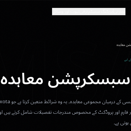
MS
تجارتی
آپریٹنگ سسٹم
ترقی
ثبوت اور وسائل
شن معاہدہ
ے لیے
سبسکرپشن معاہدہ
آرڈر فارم اور پروڈکٹ کے مخصوص مندرجات تفصیلات شامل کرتے ہیں ا
ہوتی ہے۔