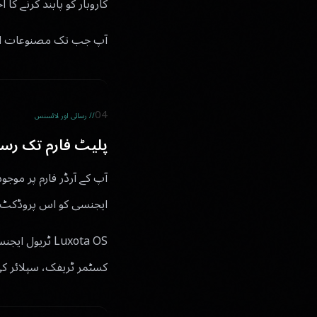
کاروبار کو پابند کرنے کا اخ
آپ جب تک مصنوعات استع
04
// رسائی اور لائسنس
پلیٹ فارم تک رس
ایجنسی کو اس پروڈکٹ تک
Luxota OS ٹری
کسٹمر ٹریفک، سپلائر کی 