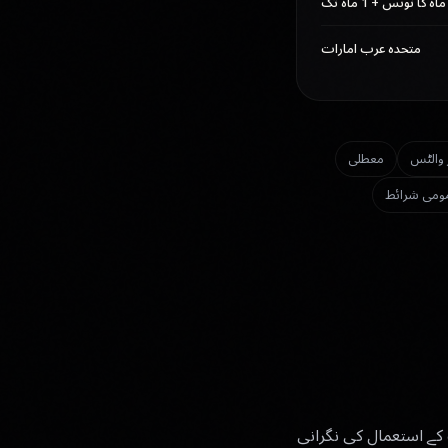
متحدہ عرب امارات
 والٹس
معطلی
ومی شرائط
کے Luxota OS اور اس کی مصنوعات کے استعمال کی نگرانی