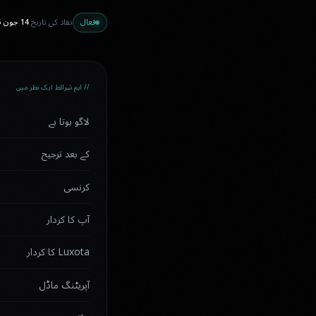
فعال
نفاذ کی تاریخ
14 جون 2026
// اہم شرائط ایک نظر میں
لاگو ہوتا ہے
کے بعد ترجیح
کرنسی
آپ کا کردار
Luxota کا کردار
آپریٹنگ ماڈل