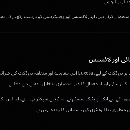
تیار ہونا چاہیے۔
مال کرتے ہیں، اپنے لائسنس اور رجسٹریشن کو درست رکھنے کے ذمہ د
ائی اور لائسنس
آپ کے آرڈر فارم پر موجود ہر پروڈکٹ کے لیے، Luxota اس معاہدے اور متعلقہ
 رسائی اور استعمال کا غیر انحصاری، ناقابل انتقال حق دیتا ہے۔
ول ایجنسیوں کے لیے ایک آپریٹنگ سسٹم ہے۔ یہ ٹریول سپلائر نہیں ہے، اور اس 
منظوری، یا انوینٹری کی دستیابی کا وعدہ نہیں ہے۔