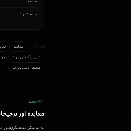
خاتمہ
حاكم قانون
معاہدہ
تعری
اس صفحے پر
کاپی رائٹ اور مواد
ڈیٹا
متعلقہ دستاویزات
01
// معاہدہ
معاہدہ اور ترجیح