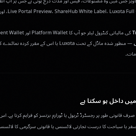
یز جس میں وہ مصنوعات، فیس اور مدت درج ہوتی ہے جس پر آپ اتفاق
— ta Full OTA
T
— منظور شدہ ماڈل کے تحت Luxota یا اس کے مقرر
مات۔
یں داخل ہو سکتا ہے
عات صرف قانونی طور پر رجسٹرڈ ٹریول یا ٹورازم بزنسز کو فراہم کرتا ہے۔
سفر یا سیاحت کا درست تجارتی لائسنس یا قانونی سرگرمی کا لائسنس ہون