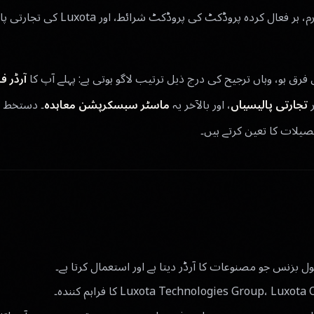
کرتا ہے۔ یہ آپ کے آرڈر فارم، ہر فعال کردہ
رق ہو، وہاں ترجیح کی درج ذیل ترتیب لاگو ہوتی ہے: پہلے آپ کا
آرڈر فا
ر
تجارتی پالیسیاں
، اور بالآخر یہ
ماسٹر سبسکرپشن معاہدہ
۔ دستخط ش
صیلات کا تعین کرتے ہیں۔
 بزنس جو مصنوعات کا آرڈر دیتا ہے اور استعمال کرتا ہے۔