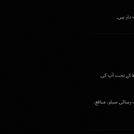
ار ہیں۔
 پروڈکٹ کی شرائط کے تحت آپ کی
تک رسائی سیلز، منافع،