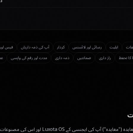
3 ماہ کا نوٹس + 1 ماہ تک
فات
اہلیت
رسائی اور لائسنس
کردار
آپ کی ذمہ داریاں
فیس اور
 کا تحفظ
راز داری
ضمانتیں
ذمہ داری
مدت اور رقم کی واپسی
عم
ات
یہ ماسٹر سبسکرپشن معاہدہ ("معاہدہ") آپ کی ایجنسی 