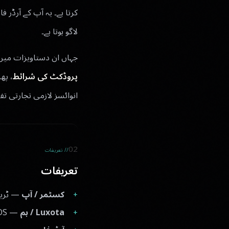
لاگو ہوتا ہے۔
جہاں ان دستاویزات میں ف
پروڈکٹ کی شرائط
، پھ
انوائسز لازمی تجارتی تف
02
// تعریفات
تعریفات
کسٹمر / آپ
— ٹریول
Luxota / ہم
— Luxota Technologies Group، Luxota OS کا فراہم کنندہ۔