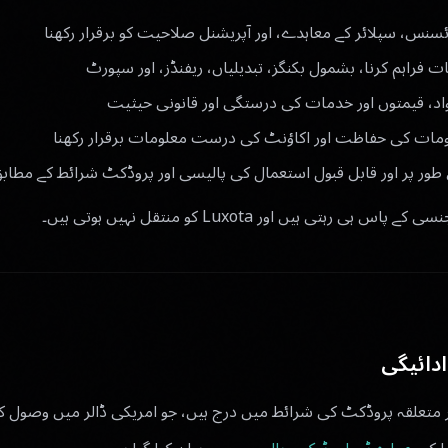
 لائسنس، سپلائر کے معاہدے، اور آپریشنل صلاحیت کو برقرار رکھنا
ت فراہم کرنا، بشمول بکنگز، تبدیلیاں، ریفنڈز، اور سپورٹ
اد، قیمتوں اور خدمات کی درستگی اور قانونی حیثیت
ومات کی حفاظت اور اکاؤنٹ کی درست معلومات برقرار رکھنا
طور پر اور قابل قبول استعمال کی پالیسی اور پروڈکٹ شرائط کے مطاب
 رہتی ہیں اور Luxota کو منتقل نہیں ہوتی ہیں۔
دائیگی