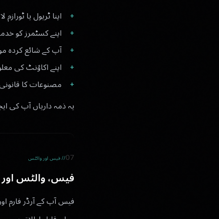
اپنا ٹریول یا ٹورازم
اپنے کسٹمرز کو خدما
آپ کے شائع کردہ مو
اپنے اکاؤنٹ کی معل
مصنوعات کا قانونی 
یہ ذمہ داریاں آپ کی ایجنسی کے پاس ہی
07
// فیس اور والٹس
فیس، والٹس اور ا