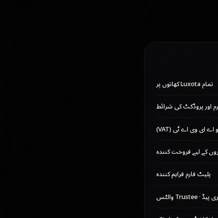
تمام Luxota کھاتوں پر
رم اور پروڈکٹ کی شرائط
وں کے لیے فروخت کنندہ
پلیٹ فارم فراہم کنندہ
 پیڈ · Trustee والٹس