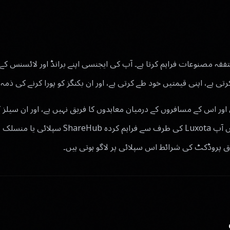
 اور متفقہ مصنوعات فراہم کرتا ہے۔ آپ کی ایجنسی اپنے برانڈ اور لائسنس 
ے، اپنی قیمتیں خود طے کرتی ہے، اور ان بکنگز کو پورا کرنے کی ذمہ د
نسی اور اس کے مسافروں کے درمیان معاہدوں کا فریق نہیں ہے، اور ان سیلز 
فراہم کنندہ نہیں ہے۔ جہاں آپ Luxota کی طرف سے فراہم
لاق پروڈکٹ کی شرائط اس سپلائی پر لاگو ہوتی ہیں۔