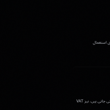
ق استعمال
فیس آپ کے آرڈر فارم اور متعلقہ پروڈکٹ کی شرائط میں درج ہیں، جو امریکی ڈالر میں وصول کی جاتی ہیں، نیز VAT