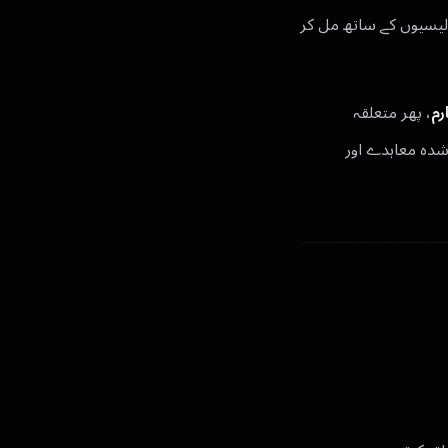
 پروڈکٹ کی پروڈکٹ شرائط، اور Luxota کی تجارتی پالیسیوں کے ساتھ مل کر
رم
، پھر متعلقہ
دہ معاہدے اور