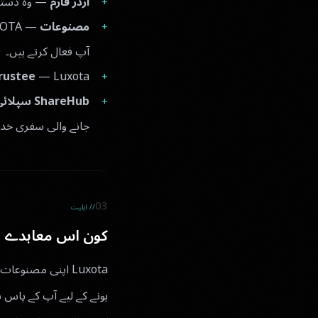
آرڈر فارم
— وہ دستاو
مصنوعات
آپ فعال کرتے ہیں۔
— Luxota کی مالیاتی کنٹرول لیئر جو آپ کا Platform Wallet اور Settlement Wallet رکھتی ہے۔
rustee
ShareHub سپلائی
جانے والی سفری خد
03
// اہلیت
کون اس معاہدے م
Luxota اپنی مصنو
ہونے کے لیے آپ کے پاس 