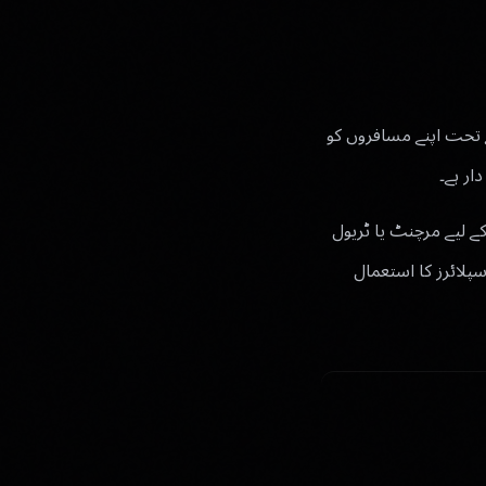
کے تحت اپنے مسافروں کو
ار ہے۔
کے لیے مرچنٹ یا ٹریول
 کردہ ShareHub سپلائی یا منسلک سپلائرز کا استعمال