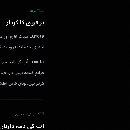
05
// کردار
ہر فریق کا کردار
Luxota پلیٹ فارم
سفری خدمات فروخت کرتی ہ
Luxota آپ کی ایج
کرتے ہیں، وہاں قابل اط
06
// آپ کی ذمہ داریاں
آپ کی ذمہ داریاں