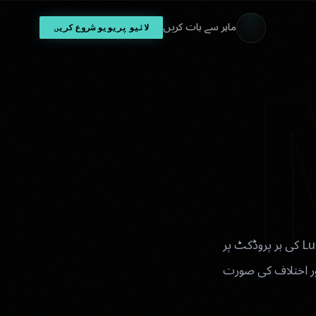
ماہر سے بات کریں
لائیو پریویو شروع کریں
Luxota اور آپ کی ایجنسی کے درمیان مجموعی معاہدہ۔ یہ وہ شرائط متعین کرتا ہے جو Luxota کی ہر پروڈکٹ پر
ور اختلاف کی صورت