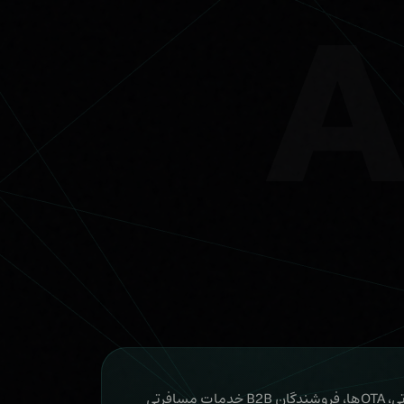
Luxota OS برای آژانس‌های مسافرتی، OTAها، فروشندگان B2B خدمات مسافرتی