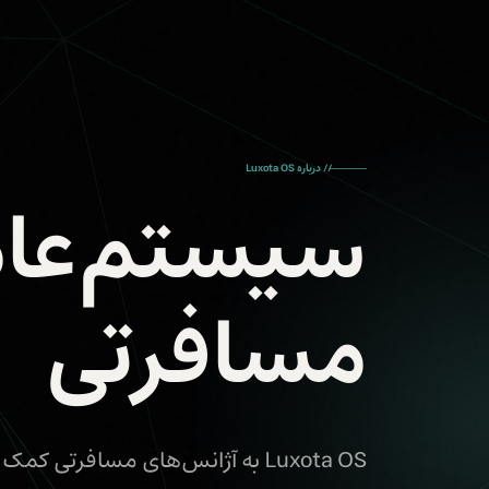
// درباره Luxota OS
سیستم‌عام
مسافرتی
Luxota OS به آژانس‌های مسافرت