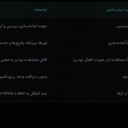
ت پیش‌نمایش
توضیحات
دسترس
جهت آماده‌سازی، بررسی و ارز
 آماده‌سازی
تورها، ویزاها، پکیج‌ها و خد
ً مشاهده (در صورت فعال بودن)
قابل مشاهده بودن به معنی 
ود
بدون دریافت وجه، رزرو تامین
 ارتقا
عند انتقال به ShareHub White Label یا Luxota Full OTA در دسترس خواهد بود.