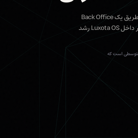
یک پرتال آنلاین سفر با برند اختصاصی خود راه‌اندازی کنید، عملیات روزانه را از طریق یک Back Office
قدرتمند مدیریت کنید، چندین Service Categories را بفروشید و قدم‌به‌قدم در داخل Luxota OS رشد
متوسطی است که