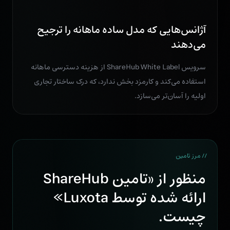
آژانس‌هایی که مدل ساده ماهانه را ترجیح
می‌دهند
سرویس ShareHub White Label از هزینه دسترسی ماهانه
استفاده می‌کند و کارمزد بخش ندارد، که درک ساختار تجاری
اولیه را آسان‌تر می‌سازد.
// مرز تامین
منظور از «تامین ShareHub
ارائه شده توسط Luxota»
چیست.