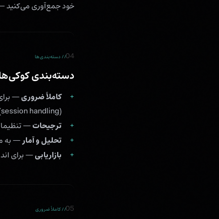
خود جمع‌آوری می‌کنید —
04
// دسته‌بندی‌ها
دسته‌بندی کوکی‌ها
کاملاً ضروری
— برای 
(session handling).
ترجیحات
— تنظیماتی
تحلیل و آمار
— به ما
بازاریابی
— برای اندا
05
// کاملاً ضروری