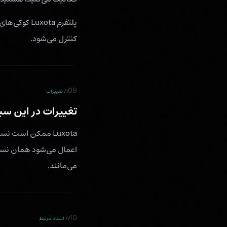
پلتفرم xota
کنترل می‌شود.
09
// تغییرات
تغییرات در این س
Luxota ممکن است 
اعمال می‌شود همان نسخه
می‌مانند.
10
// اسناد مرتبط