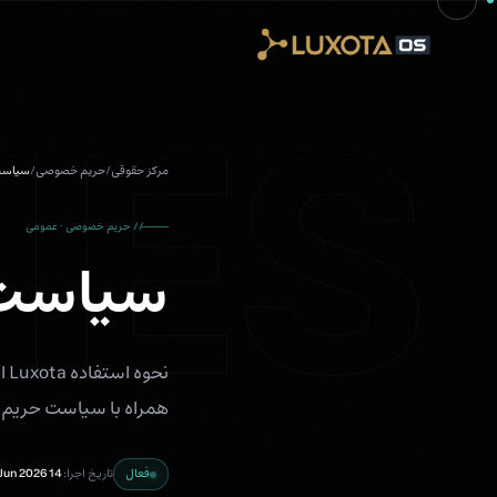
Skip to main conten
IES
مرکز حقوقی
/
حریم خصوصی
/
سیاست
// حریم خصوصی · عمومی
سیاست 
نح
همراه با سیاست حریم 
فعال
تاریخ اجرا:
14 Jun 2026